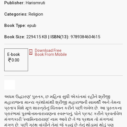
Publisher:
Harismruti
Categories:
Religion
Book Type:
epub
Book Size:
2294.15 KB
| ISBN(13):
9789384604615
Download Free
E-book
Book From Mobile
0.00
અધમ ઉદ્ધારણ’ પુસ્તક, છ મહિના સુધી એકાંતમાં રહીને શ્રીજી
મહારાજના માન્ય ગ્રંથોમાંથી શ્રીજી મહારાજની સામર્થી અને તેમના
પ્રતાપ વિશે મૂળ શાસ્ત્રોનું ચિંતવન કરીને પછી લખેલ છે. આ પુસ્તકના
પ્રારંભમાં પુરુષોત્તમનારાયણના સ્વરૂપનું, પોતે પ્રગટ કરીને પ્રવર્તાવેલ
મંગળકારી ‘સ્વામિનારાયણ’ નામ આવે છે તે જ પ્રથમ તો મંગળમાં
મંગળ છે. પછી ગ્રંથ વાંચીને તેમાં જે કહ્યું છે તેનું થોડામાં થોડું પણ