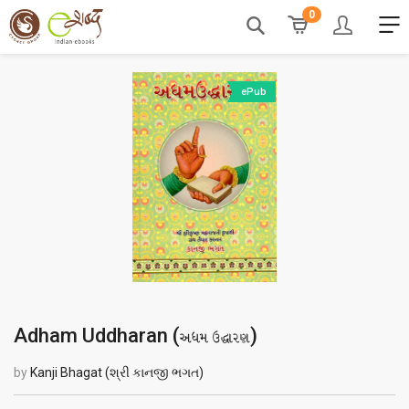
0
ePub
Adham Uddharan (
)
અધમ ઉદ્ધારણ
by
Kanji Bhagat (શ્રી કાનજી ભગત)