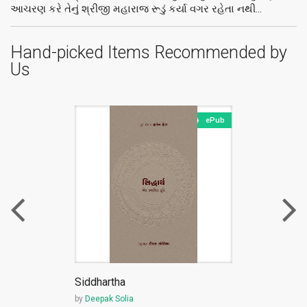
આચરણ કરે તેનું શ્રીજી મહારાજ રૂડું કર્યા વગર રહેતા નથી...
Hand-picked Items Recommended by
Us
ePub
Siddhartha
by
Deepak Solia