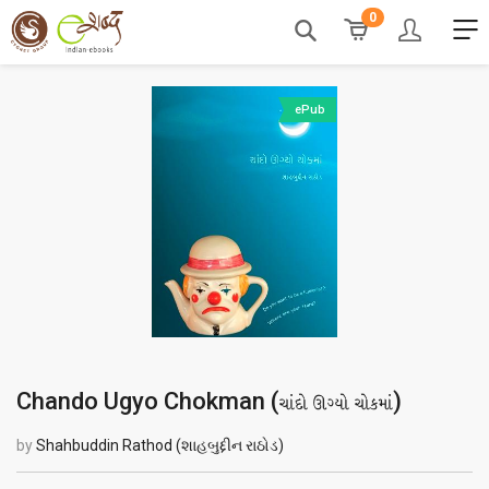
0
ePub
Chando Ugyo Chokman (
)
ચાંદો ઊગ્યો ચોકમાં
by
Shahbuddin Rathod (શાહબુદ્દીન રાઠોડ)