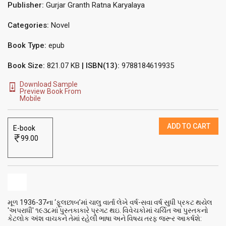
Publisher:
Gurjar Granth Ratna Karyalaya
Categories:
Novel
Book Type:
epub
Book Size:
821.07 KB
| ISBN(13):
9788184619935
Download Sample
Preview Book From
Mobile
ADD TO CART
E-book
99.00
મૂળ 1936-37ના ‘ફૂલછાબ’માં ચાલુ વાર્તા લેખે વર્ષ-સવા વર્ષ સુધી પ્રકટ થયેલ
'અપરાધી' ૧૯૩૮માં પુસ્તકાકારે પ્રગટ થઇ. વિવેચકોમાં ચર્ચિત આ પુસ્તકનો
કેટલોક અંશ વાચકને તેમાં રહેલી ભાષા અને વિષય તરફ જરૂર આકર્ષશે: