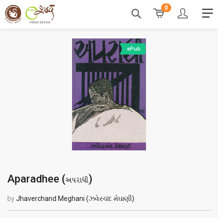
0
ePub
Aparadhee (
)
અપરાધી
by
Jhaverchand Meghani (ઝવેરચંદ મેઘાણી)