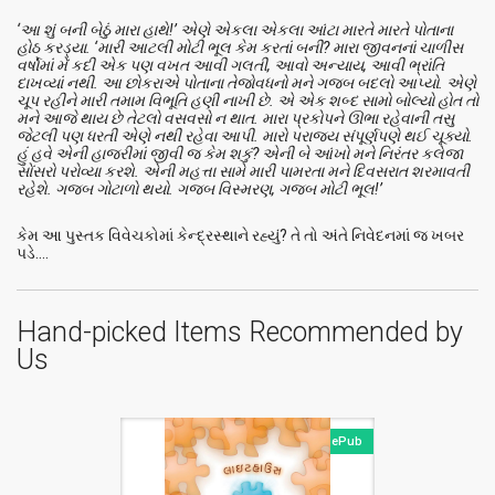
‘આ શું બની બેઠું મારા હાથે!’ એણે એકલા એકલા આંટા મારતે મારતે પોતાના
હોઠ કરડ્યા. ‘મારી આટલી મોટી ભૂલ કેમ કરતાં બની? મારા જીવનનાં ચાળીસ
વર્ષોમાં મેં કદી એક પણ વખત આવી ગલતી, આવો અન્યાય, આવી ભ્રાંતિ
દાખવ્યાં નથી. આ છોકરાએ પોતાના તેજોવધનો મને ગજબ બદલો આપ્યો. એણે
ચૂપ રહીને મારી તમામ વિભૂતિ હણી નાખી છે. એ એક શબ્દ સામો બોલ્યો હોત તો
મને આજે થાય છે તેટલો વસવસો ન થાત. મારા પ્રકોપને ઊભા રહેવાની તસુ
જેટલી પણ ધરતી એણે નથી રહેવા આપી. મારો પરાજય સંપૂર્ણપણે થઈ ચૂક્યો.
હું હવે એની હાજરીમાં જીવી જ કેમ શકું? એની બે આંખો મને નિરંતર કલેજા
સોંસરો પરોવ્યા કરશે. એની મહત્તા સામે મારી પામરતા મને દિવસરાત શરમાવતી
રહેશે. ગજબ ગોટાળો થયો. ગજબ વિસ્મરણ, ગજબ મોટી ભૂલ!’
કેમ આ પુસ્તક વિવેચકોમાં કેન્દ્રસ્થાને રહ્યું? તે તો અંતે નિવેદનમાં જ ખબર
પડે....
Hand-picked Items Recommended by
Us
ePub