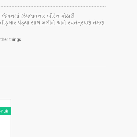
ય લેખનમાં ઝંપલાવનાર બીરેન કોઠારી
ીકુમાર પંડ્યા સાથે મળીને અને સ્વતંત્રપણે તેમણે
ther things.
ePub