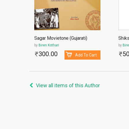
Sagar Movietone (Gujarati)
Shiks
by
Biren Kothari
by
Bire
300.00
50
Add To Cart
View all items of this Author