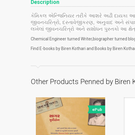
Description
કેમિકલ એન્જિનિયર તરીકે આશરે અઢી દાયકા આઇ.પી.
જીવનચરિત્રો, દસ્તાવેજીકરણ, અનુવાદ અને સંપાદનન
લખેલાં જીવનચરિત્રો અને સશોધન પુસ્તકો આ ક્ષેત્
Chemical Engineer turned Writer,biographer turned blogg
Find E-books by Biren Kothari and Books by Biren Kotha
Other Products Penned by Biren 
ePub