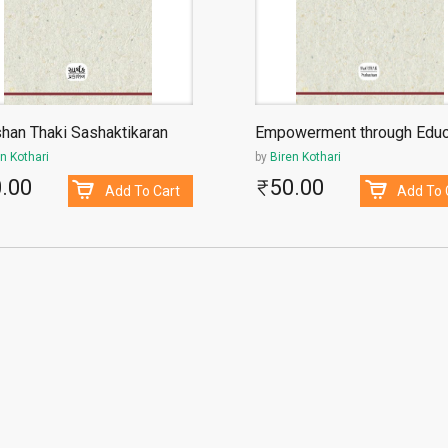
han Thaki Sashaktikaran
Empowerment through Educ
n Kothari
by
Biren Kothari
.00
50.00
Add To Cart
Add To 