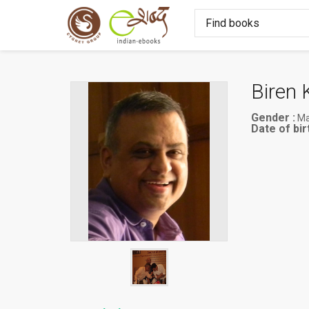
Biren 
Gender :
Ma
Date of birt