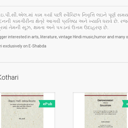
સી.એલ.માં કામ કર્યા પછી સ્વૈચ્છિક નિવૃત્તિ લઇને પૂર્ણ સમ
ી કામગીરીના ક્ષેત્રે આગવી પ્રતિષ્ઠા અને ખ્યાતિ ધરાવે છે. રજન
રમાં તેમની સૂઝ, ક્ષમતા અને પકડનાં ઉત્તમ ઉદાહરણ છે.
er interested in arts, literature, vintage Hindi music,humor and many o
ri exclusively on E-Shabda
Kothari
ePub